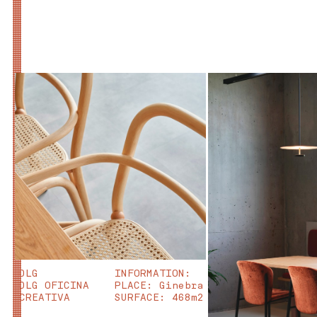
DLG
INFORMATION:
DLG OFICINA
PLACE
: Ginebra
CREATIVA
SURFACE
: 468m2