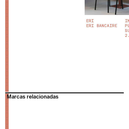
ERI
I
ERI BANCAIRE
P
S
2
Marcas relacionadas