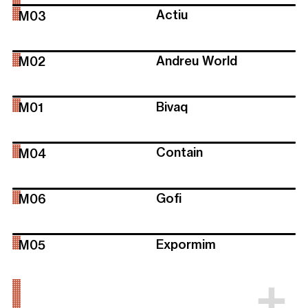
Actiu
M03
Andreu World
M02
Bivaq
M01
Contain
M04
Gofi
M06
Expormim
M05