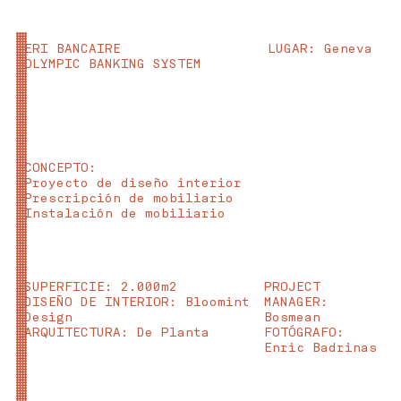
ERI BANCAIRE
LUGAR
: Geneva
OLYMPIC BANKING SYSTEM
CONCEPTO:
Proyecto de diseño interior
Prescripción de mobiliario
Instalación de mobiliario
SUPERFICIE
: 2.000m2
PROJECT
DISEÑO DE INTERIOR: Bloomint
MANAGER:
Design
Bosmean
ARQUITECTURA: De Planta
FOTÓGRAFO:
Enric Badrinas