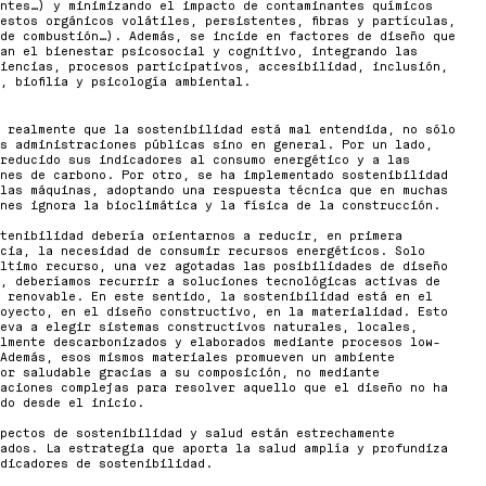
ntes…) y minimizando el impacto de contaminantes químicos
estos orgánicos volátiles, persistentes, fibras y partículas,
de combustión…). Además, se incide en factores de diseño que
an el bienestar psicosocial y cognitivo, integrando las
iencias, procesos participativos, accesibilidad, inclusión,
, biofilia y psicología ambiental.
 realmente que la sostenibilidad está mal entendida, no sólo
s administraciones públicas sino en general. Por un lado,
reducido sus indicadores al consumo energético y a las
nes de carbono. Por otro, se ha implementado sostenibilidad
las máquinas, adoptando una respuesta técnica que en muchas
nes ignora la bioclimática y la física de la construcción.
tenibilidad debería orientarnos a reducir, en primera
cia, la necesidad de consumir recursos energéticos. Solo
ltimo recurso, una vez agotadas las posibilidades de diseño
, deberíamos recurrir a soluciones tecnológicas activas de
 renovable. En este sentido, la sostenibilidad está en el
oyecto, en el diseño constructivo, en la materialidad. Esto
eva a elegir sistemas constructivos naturales, locales,
lmente descarbonizados y elaborados mediante procesos low-
Además, esos mismos materiales promueven un ambiente
or saludable gracias a su composición, no mediante
aciones complejas para resolver aquello que el diseño no ha
do desde el inicio.
pectos de sostenibilidad y salud están estrechamente
ados. La estrategia que aporta la salud amplía y profundiza
dicadores de sostenibilidad.