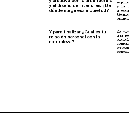
y creativo con la arquitectura
explic
y el diseño de interiores. ¿De
y la t
dónde surge esa inquietud?
a esca
técnic
princi
Y para finalizar ¿Cuál es tu
Yo viv
una pe
relación personal con la
bicicl
naturaleza?
compar
entorn
conexi