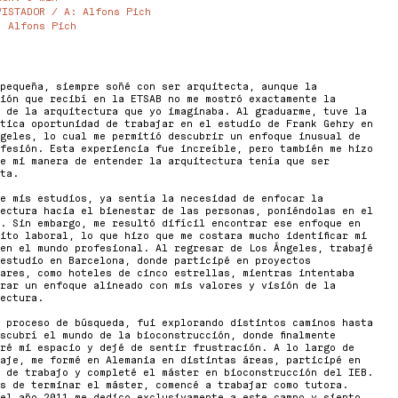
VISTADOR / A
: Alfons Pich
: Alfons Pich
pequeña, siempre soñé con ser arquitecta, aunque la
ión que recibí en la ETSAB no me mostró exactamente la
 de la arquitectura que yo imaginaba. Al graduarme, tuve la
tica oportunidad de trabajar en el estudio de Frank Gehry en
geles, lo cual me permitió descubrir un enfoque inusual de
fesión. Esta experiencia fue increíble, pero también me hizo
e mi manera de entender la arquitectura tenía que ser
ta.
e mis estudios, ya sentía la necesidad de enfocar la
ectura hacia el bienestar de las personas, poniéndolas en el
. Sin embargo, me resultó difícil encontrar ese enfoque en
ito laboral, lo que hizo que me costara mucho identificar mi
en el mundo profesional. Al regresar de Los Ángeles, trabajé
estudio en Barcelona, donde participé en proyectos
ares, como hoteles de cinco estrellas, mientras intentaba
rar un enfoque alineado con mis valores y visión de la
ectura.
 proceso de búsqueda, fui explorando distintos caminos hasta
scubrí el mundo de la bioconstrucción, donde finalmente
ré mi espacio y dejé de sentir frustración. A lo largo de
aje, me formé en Alemania en distintas áreas, participé en
 de trabajo y completé el máster en bioconstrucción del IEB.
s de terminar el máster, comencé a trabajar como tutora.
el año 2011 me dedico exclusivamente a este campo y siento