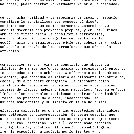
inalmente, puedo aportar un verdadero valor a la sociedad.
cé con mucha humildad y la esperanza de crear un espacio
canalizar la sensibilidad que conecta el diseño
ectónico con la salud de las personas. Comencé en 2011
ando la docencia con proyectos propios, y en los últimos
ambién he virado hacia la consultoría estratégica,
ñando a otros técnicos o agentes del sector de la
ucción hacia una arquitectura eficiente, coherente y, sobre
saludable, a través de las herramientas que ofrece la
strucción.
construcción es una forma de construir que aborda la
ibilidad de manera profunda, abarcando recursos del entorno,
ía, sociedad y medio ambiente. A diferencia de los métodos
cionales, que dependen de materiales altamente industriales,
icados y de alto coste energético, la bioconstrucción
za el uso de materiales naturales, locales y renovables,
istemas de tierra, madera o fibras naturales. Pero su enfoque
limita a los materiales y sistemas constructivos; también
 todos los procesos de diseño, incorporando las
usiones ambientales y su impacto en la salud humana.
uitectura saludable es una de las estrategias alcanzables
ndo criterios de bioconstrucción. Se crean espacios que
n la exposición a contaminantes de origen biológico (como
, levaduras, bacterias, virus…), controlando factores
s (higrotermia, acústica, iluminación cronobiológica,
l en la exposición a radiaciones ionizantes y no