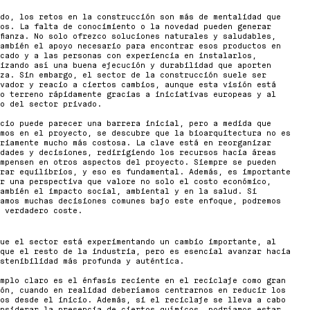
do, los retos en la construcción son más de mentalidad que
os. La falta de conocimiento o la novedad pueden generar
fianza. No solo ofrezco soluciones naturales y saludables,
ambién el apoyo necesario para encontrar esos productos en
cado y a las personas con experiencia en instalarlos,
izando así una buena ejecución y durabilidad que aporten
nza. Sin embargo, el sector de la construcción suele ser
vador y reacio a ciertos cambios, aunque esta visión está
o terreno rápidamente gracias a iniciativas europeas y al
o del sector privado.
cio puede parecer una barrera inicial, pero a medida que
mos en el proyecto, se descubre que la bioarquitectura no es
riamente mucho más costosa. La clave está en reorganizar
dades y decisiones, redirigiendo los recursos hacia áreas
mpensen en otros aspectos del proyecto. Siempre se pueden
rar equilibrios, y eso es fundamental. Además, es importante
r una perspectiva que valore no solo el costo económico,
ambién el impacto social, ambiental y en la salud. Si
amos muchas decisiones comunes bajo este enfoque, podremos
 verdadero coste.
ue el sector está experimentando un cambio importante, al
que el resto de la industria, pero es esencial avanzar hacia
stenibilidad más profunda y auténtica.
mplo claro es el énfasis reciente en el reciclaje como gran
ón, cuando en realidad deberíamos centrarnos en reducir los
os desde el inicio. Además, si el reciclaje se lleva a cabo
nsiderar la presencia de ciertos químicos, podríamos estar