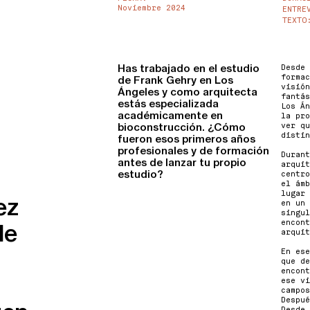
Noviembre 2024
ENTRE
TEXTO
Has trabajado en el estudio
Desde 
formac
de Frank Gehry en Los
visión
Ángeles y como arquitecta
fantás
estás especializada
Los Án
académicamente en
la pro
bioconstrucción. ¿Cómo
ver qu
distin
fueron esos primeros años
profesionales y de formación
Durant
antes de lanzar tu propio
arquit
estudio?
centro
el ámb
lugar 
ez
en un 
singul
encont
de
arquit
En ese
que de
encont
ese vi
campos
Despué
Desde 