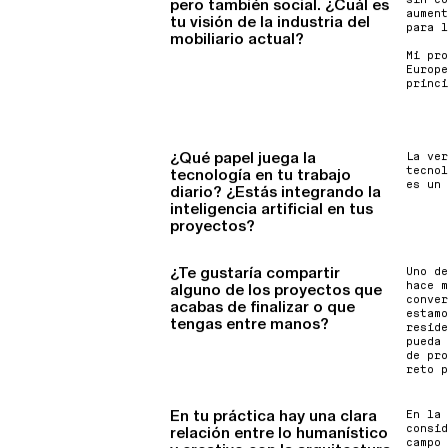
pero también social. ¿Cuál es
aument
tu visión de la industria del
para l
mobiliario actual?
Mi pro
Europe
princi
¿Qué papel juega la
La ver
tecnol
tecnología en tu trabajo
es un 
diario? ¿Estás integrando la
inteligencia artificial en tus
proyectos?
¿Te gustaría compartir
Uno de
hace m
alguno de los proyectos que
conver
acabas de finalizar o que
estamo
tengas entre manos?
reside
pueda 
de pro
reto p
En tu práctica hay una clara
En la 
consid
relación entre lo humanístico
campo 