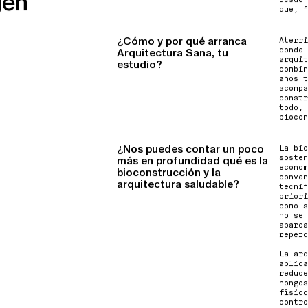
gen
que, f
¿Cómo y por qué arranca
Aterri
donde 
Arquitectura Sana, tu
arquit
estudio?
combin
años t
acompa
constr
todo, 
biocon
¿Nos puedes contar un poco
La bio
sosten
más en profundidad qué es la
econom
bioconstrucción y la
conven
arquitectura saludable?
tecnif
priori
como s
no se 
abarca
reperc
La arq
aplica
reduce
hongos
físico
contro