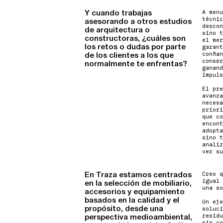
Y cuando trabajas
A menu
técnic
asesorando a otros estudios
descon
de arquitectura o
sino t
constructoras, ¿cuáles son
el mer
los retos o dudas por parte
garant
de los clientes a los que
confia
conser
normalmente te enfrentas?
ganand
impuls
El pre
avanza
necesa
priori
que co
encont
adopta
sino t
analiz
ver su
En Traza estamos centrados
Creo q
igual 
en la selección de mobiliario,
una so
accesorios y equipamiento
basados en la calidad y el
Un eje
propósito, desde una
soluci
residu
perspectiva medioambiental,
sin co