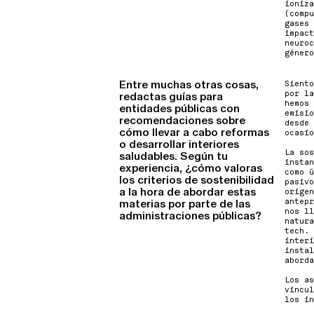
ioniza
(compu
gases 
impact
neuroc
género
Entre muchas otras cosas,
Siento
por la
redactas guías para
hemos 
entidades públicas con
emisio
recomendaciones sobre
desde 
cómo llevar a cabo reformas
ocasio
o desarrollar interiores
La sos
saludables. Según tu
instan
experiencia, ¿cómo valoras
como ú
los criterios de sostenibilidad
pasivo
a la hora de abordar estas
origen
antepr
materias por parte de las
nos ll
administraciones públicas?
natura
tech. 
interi
instal
aborda
Los as
vincul
los in